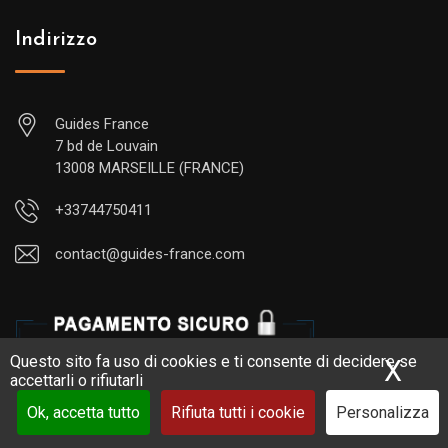
Indirizzo
Guides France
7 bd de Louvain
13008 MARSEILLE (FRANCE)
+33744750411
contact@guides-france.com
Questo sito fa uso di cookies e ti consente di decidere se
X
Nas
accettarli o rifiutarli
Ok, accetta tutto
Rifiuta tutti i cookie
Personalizza
Visita la Francia