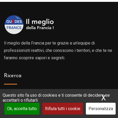
Il meglio della Francia per te grazie a un’equipe di
professionisti reattivi, che conoscono i territori, e che te ne
faranno scoprire sapori e segreti.
Ricerca
Ricerca
Questo sito fa uso di cookies e ti consente di decidere se
X
Nas
accettarli o rifiutarli
Ok, accetta tutto
Rifiuta tutti i cookie
Personalizza
Indirizzo