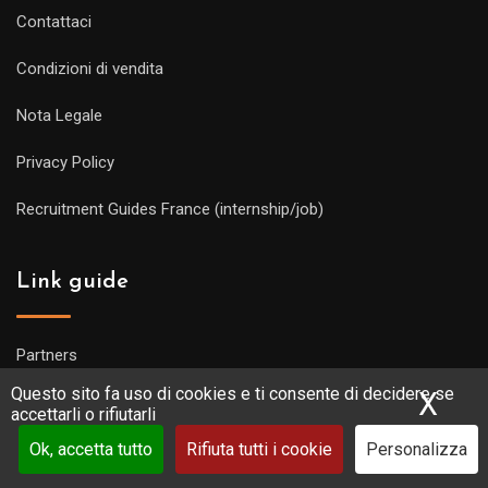
Contattaci
Condizioni di vendita
Nota Legale
Privacy Policy
Recruitment Guides France (internship/job)
Link guide
Partners
Questo sito fa uso di cookies e ti consente di decidere se
X
Nas
La tua guida
accettarli o rifiutarli
Guida turistica : raggiungi la comunità !
Ok, accetta tutto
Rifiuta tutti i cookie
Personalizza