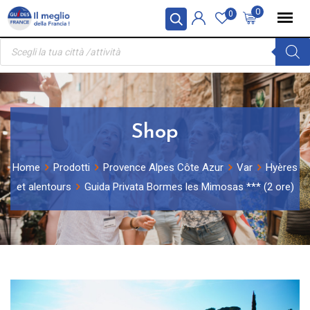
Skip
Pannello di gestione dei cookies
0
0
to
Ricerca
content
prodotti
Shop
Home
Prodotti
Provence Alpes Côte Azur
Var
Hyères
et alentours
Guida Privata Bormes les Mimosas *** (2 ore)