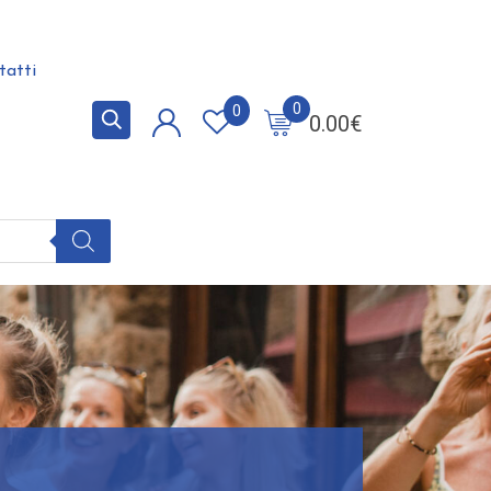
tatti
0
0
0.00
€