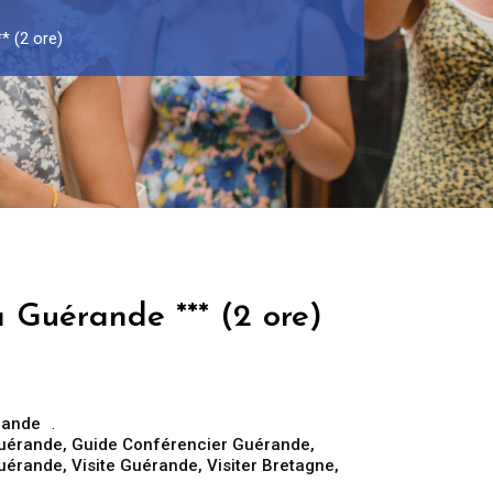
* (2 ore)
 Guérande *** (2 ore)
rande
Guérande
,
Guide Conférencier Guérande
,
Guérande
,
Visite Guérande
,
Visiter Bretagne
,