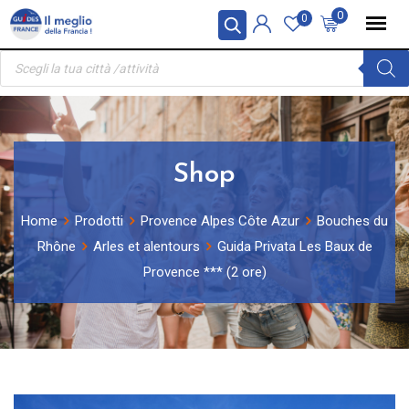
Skip
Pannello di gestione dei cookies
0
0
to
Ricerca
content
prodotti
Shop
Home
Prodotti
Provence Alpes Côte Azur
Bouches du
Rhône
Arles et alentours
Guida Privata Les Baux de
Provence *** (2 ore)