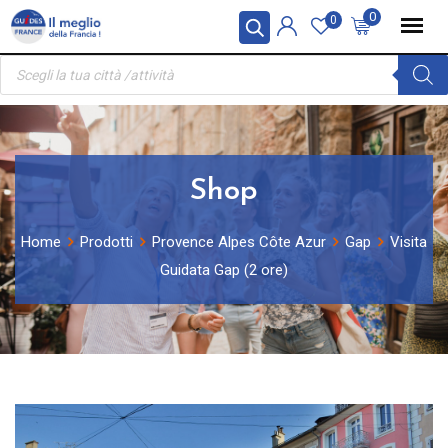
Skip
Pannello di gestione dei cookies
0
0
to
Ricerca
content
prodotti
Shop
Home
Prodotti
Provence Alpes Côte Azur
Gap
Visita
Guidata Gap (2 ore)