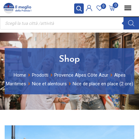
Skip
Pannello di gestione dei cookies
0
0
to
Ricerca
content
prodotti
Shop
Home
Prodotti
Provence Alpes Côte Azur
Alpes
Maritimes
Nice et alentours
Nice de place en place (2 ore)