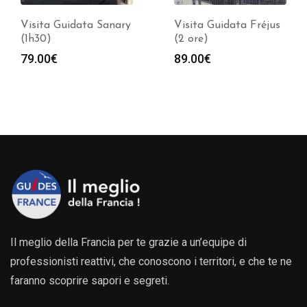
Visita Guidata Fréjus
Visita Guidata
(2 ore)
Mougins (2 ore)
89.00
€
99.00
€
Il meglio della Francia per te grazie a un’equipe di
professionisti reattivi, che conoscono i territori, e che te ne
faranno scoprire sapori e segreti.