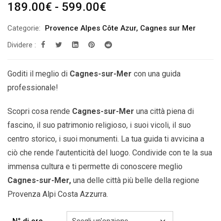
Fascia
189.00
€
-
599.00
€
di
Categorie:
Provence Alpes Côte Azur
,
Cagnes sur Mer
prezzo:
Dividere :
da
189.00€
a
Goditi il ​​meglio di
Cagnes-sur-Mer
con una guida
599.00€
professionale!
Scopri cosa rende
Cagnes-sur-Mer
una città piena di
fascino, il suo patrimonio religioso, i suoi vicoli, il suo
centro storico, i suoi monumenti. La tua guida ti avvicina a
ciò che rende l’autenticità del luogo. Condivide con te la sua
immensa cultura e ti permette di conoscere meglio
Cagnes-sur-Mer
,
una delle città più belle della
regione
Provenza Alpi Costa Azzurra.