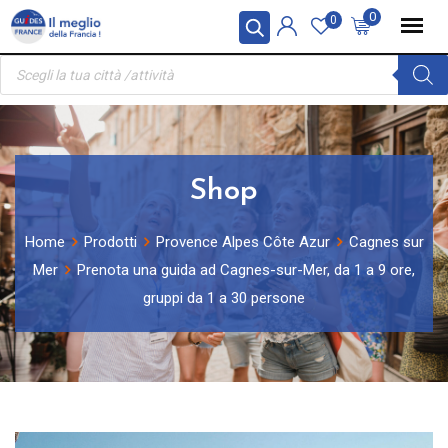
Skip
Pannello di gestione dei cookies
0
0
to
Ricerca
content
prodotti
Shop
Home
Prodotti
Provence Alpes Côte Azur
Cagnes sur
Mer
Prenota una guida ad Cagnes-sur-Mer, da 1 a 9 ore,
gruppi da 1 a 30 persone