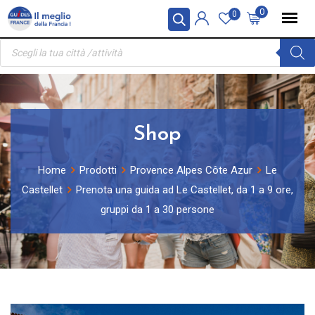
Skip
Pannello di gestione dei cookies
0
0
to
Ricerca
content
prodotti
Shop
Home
Prodotti
Provence Alpes Côte Azur
Le
Castellet
Prenota una guida ad Le Castellet, da 1 a 9 ore,
gruppi da 1 a 30 persone