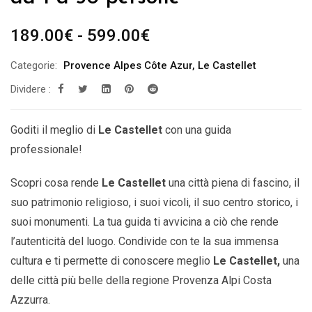
Fascia
189.00
€
-
599.00
€
di
Categorie:
Provence Alpes Côte Azur
,
Le Castellet
prezzo:
Dividere :
da
189.00€
a
Goditi il ​​meglio di
Le Castellet
con una guida
599.00€
professionale!
Scopri cosa rende
Le Castellet
una città piena di fascino, il
suo patrimonio religioso, i suoi vicoli, il suo centro storico, i
suoi monumenti. La tua guida ti avvicina a ciò che rende
l’autenticità del luogo. Condivide con te la sua immensa
cultura e ti permette di conoscere meglio
Le Castellet
,
una
delle città più belle della
regione Provenza Alpi Costa
Azzurra.