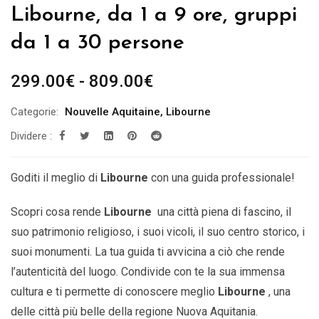
Libourne, da 1 a 9 ore, gruppi
da 1 a 30 persone
Fascia
299.00
€
-
809.00
€
di
Categorie:
Nouvelle Aquitaine
,
Libourne
prezzo:
Dividere :
da
299.00€
a
Goditi il ​​meglio di
Libourne
con una guida professionale!
809.00€
Scopri cosa rende
Libourne
una città piena di fascino, il
suo patrimonio religioso, i suoi vicoli, il suo centro storico, i
suoi monumenti. La tua guida ti avvicina a ciò che rende
l’autenticità del luogo. Condivide con te la sua immensa
cultura e ti permette di conoscere meglio
Libourne
,
una
delle città più belle della
regione Nuova Aquitania.