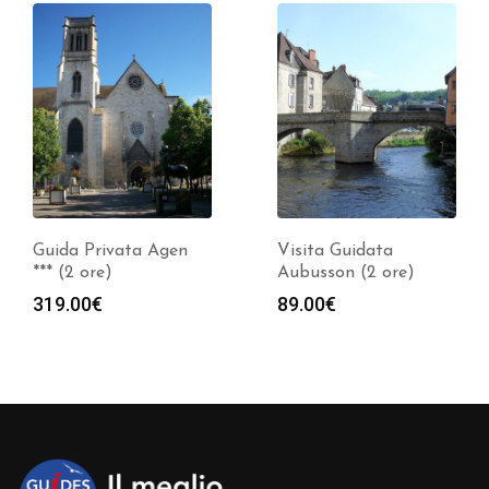
Guida Privata Agen
Visita Guidata
*** (2 ore)
Aubusson (2 ore)
319.00
€
89.00
€