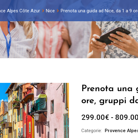
ce Alpes Côte Azur
Nice
Prenota una guida ad Nice, da 1 a 9 or
Prenota una 
ore, gruppi d
299.00
€
-
809.0
Categorie:
Provence Alpes