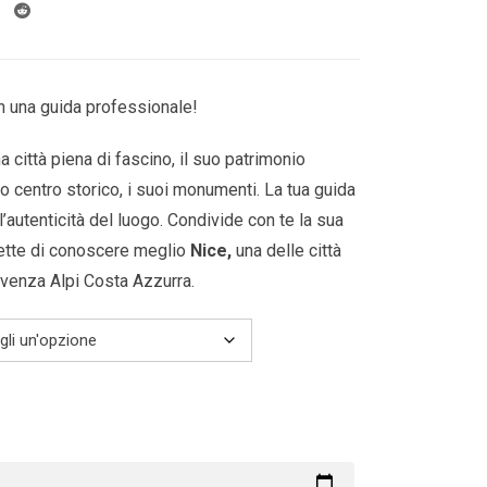
da
299.00€
a
809.00€
n una guida professionale!
a città piena di fascino, il suo patrimonio
 suo centro storico, i suoi monumenti. La tua guida
 l’autenticità del luogo. Condivide con te la sua
ette di conoscere meglio
Nice
,
una delle città
venza Alpi Costa Azzurra.