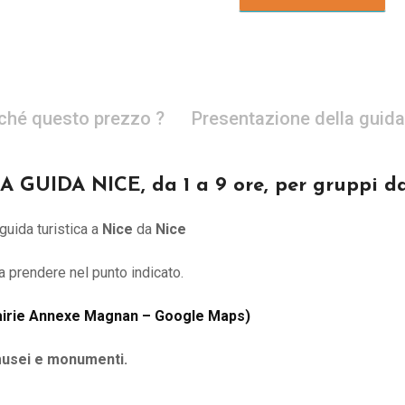
ché questo prezzo ?
Presentazione della guida
GUIDA NICE, da 1 a 9 ore, per gruppi da
guida turistica a
Nice
da
Nice
à a prendere nel punto indicato.
irie Annexe Magnan – Google Maps
)
 musei e monumenti.