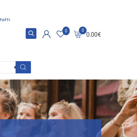
tatti
0
0
0.00
€