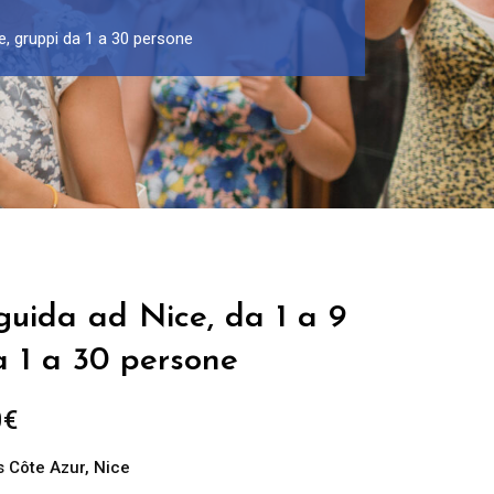
e, gruppi da 1 a 30 persone
guida ad Nice, da 1 a 9
a 1 a 30 persone
Fascia
0
€
di
 Côte Azur
,
Nice
prezzo: