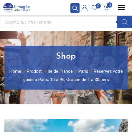
Skip
Pannello di gestione dei cookies
0
0
to
Ricerca
content
prodotti
Shop
Home
Prodotti
Ile de France
Paris
Réservez votre
guide à Paris, 1h à 9h, Groupe de 1 à 30 pers