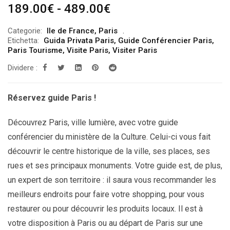
Fascia
189.00
€
-
489.00
€
di
Categorie:
Ile de France
,
Paris
prezzo:
Etichetta:
Guida Privata Paris
,
Guide Conférencier Paris
,
da
Paris Tourisme
,
Visite Paris
,
Visiter Paris
189.00€
Dividere :
a
489.00€
Réservez guide Paris !
Découvrez Paris, ville lumière, avec votre guide
conférencier du ministère de la Culture. Celui-ci vous fait
découvrir le centre historique de la ville, ses places, ses
rues et ses principaux monuments. Votre guide est, de plus,
un expert de son territoire : il saura vous recommander les
meilleurs endroits pour faire votre shopping, pour vous
restaurer ou pour découvrir les produits locaux. Il est à
votre disposition à Paris ou au départ de Paris sur une