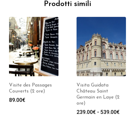
Prodotti simili
Visite des Passages
Visita Guidata
Couverts (2 ore)
Château Saint
Germain en Laye (2
89.00
€
ore)
Fasci
239.00
€
-
539.00
€
di
prezz
da