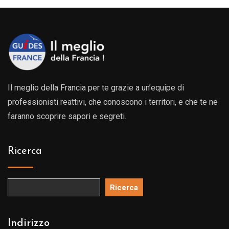
239.0
a
539.0
Il meglio della Francia per te grazie a un’equipe di
professionisti reattivi, che conoscono i territori, e che te ne
faranno scoprire sapori e segreti.
Ricerca
Ricerca
Indirizzo