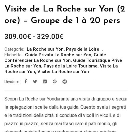
Visite de La Roche sur Yon (2
ore) – Groupe de 1 à 20 pers
Fascia
309.00
€
-
329.00
€
di
Categorie:
La Roche sur Yon
,
Pays de la Loire
prezzo:
Etichetta:
Guida Privata La Roche sur Yon
,
Guide
da
Conférencier La Roche sur Yon
,
Guide Touristique Privé
La Roche sur Yon
,
Pays de la Loire Tourisme
,
Visite La
309.00€
Roche sur Yon
,
Visiter La Roche sur Yon
a
Dividere :
329.00€
Scopri La Roche sur Yondurante una visita di gruppo e segui
le spiegazioni scelte dalla tua guida. Questo svela i segreti
e le tradizioni della città, ti conduce di vicoli in vicoli, e di
piazze in piazze, senza mai trascurare il patrimonio, gli
elementi architettonici e gastronomici: chiese, vestigia,