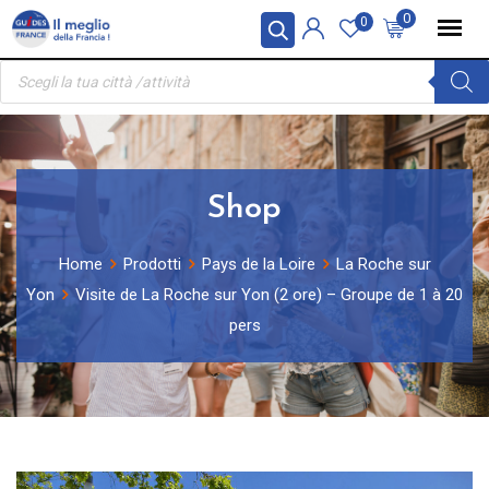
Skip
Pannello di gestione dei cookies
0
0
to
Ricerca
content
prodotti
Shop
Home
Prodotti
Pays de la Loire
La Roche sur
Yon
Visite de La Roche sur Yon (2 ore) – Groupe de 1 à 20
pers