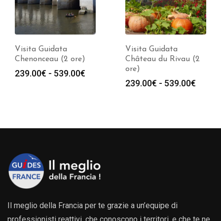
Visita Guidata
Visita Guidata
Chenonceau (2 ore)
Château du Rivau (2
ore)
Fascia
239.00
€
-
539.00
€
Fasci
239.00
€
-
539.00
€
di
di
prezzo:
prezz
da
da
239.00€
239.0
a
a
539.00€
539.0
Il meglio della Francia per te grazie a un’equipe di
professionisti reattivi, che conoscono i territori, e che te ne