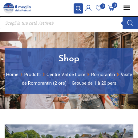
Skip
Pannello di gestione dei cookies
0
0
to
Ricerca
content
prodotti
Shop
Home
Prodotti
Centre Val de Loire
Romorantin
Visite
de Romorantin (2 ore) – Groupe de 1 à 20 pers