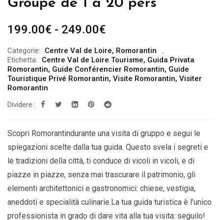
Groupe de 1 à 20 pers
Fascia
199.00
€
-
249.00
€
di
Categorie:
Centre Val de Loire
,
Romorantin
prezzo:
Etichetta:
Centre Val de Loire Tourisme
,
Guida Privata
da
Romorantin
,
Guide Conférencier Romorantin
,
Guide
Touristique Privé Romorantin
,
Visite Romorantin
,
Visiter
199.00€
Romorantin
a
Dividere :
249.00€
Scopri Romorantindurante una visita di gruppo e segui le
spiegazioni scelte dalla tua guida. Questo svela i segreti e
le tradizioni della città, ti conduce di vicoli in vicoli, e di
piazze in piazze, senza mai trascurare il patrimonio, gli
elementi architettonici e gastronomici: chiese, vestigia,
aneddoti e specialità culinarie.La tua guida turistica è l’unico
professionista in grado di dare vita alla tua visita: seguilo!