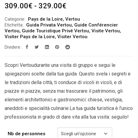
Fascia
309.00
€
-
329.00
€
di
Categorie:
Pays de la Loire
,
Vertou
prezzo:
Etichetta:
Guida Privata Vertou
,
Guide Conférencier
da
Vertou
,
Guide Touristique Privé Vertou
,
Visite Vertou
,
Visiter Pays de la Loire
,
Visiter Vertou
309.00€
Dividere :
a
329.00€
Scopri Vertoudurante una visita di gruppo e segui le
spiegazioni scelte dalla tua guida. Questo svela i segreti e
le tradizioni della città, ti conduce di vicoli in vicoli, e di
piazze in piazze, senza mai trascurare il patrimonio, gli
elementi architettonici e gastronomici: chiese, vestigia,
aneddoti e specialità culinarie.La tua guida turistica è l’unico
professionista in grado di dare vita alla tua visita: seguilo!
Nb de personnes