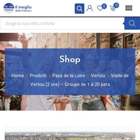
Skip
Pannello di gestione dei cookies
0
0
to
Ricerca
content
prodotti
Shop
Home
Prodotti
Pays de la Loire
Vertou
Visite de
Vertou (2 ore) – Groupe de 1 à 20 pers