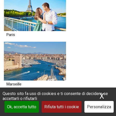
Paris
Marseille
Questo sito fa uso di cookies e ti consente di decidere se
X
Nas
accettarli o rifiutarli
Ok, accetta tutto
Rifiuta tutti i cookie
Personalizza