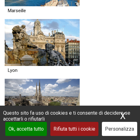
Marseille
Lyon
Questo sito fa uso di cookies e ti consente di decidere se
X
Nas
accettarli o rifiutarli
Ok, accetta tutto
Rifiuta tutti i cookie
Personalizza
Bordeaux