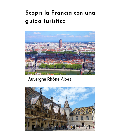
prezzo:
Scopri la Francia con una
da
guida turistica
299.00€
a
809.00€
Auvergne Rhône Alpes