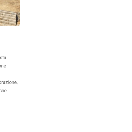
osta
one
orazione,
 che
città
 della
cio