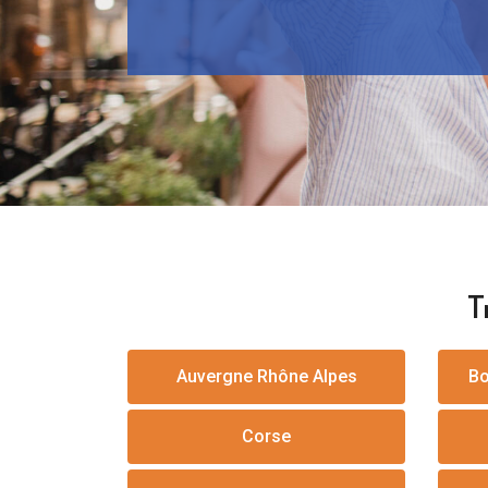
T
Auvergne Rhône Alpes
Bo
Corse