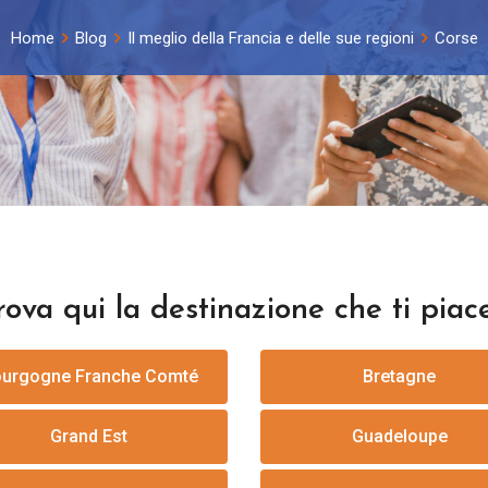
Home
Blog
Il meglio della Francia e delle sue regioni
Corse
rova qui la destinazione che ti piace
urgogne Franche Comté
Bretagne
Grand Est
Guadeloupe