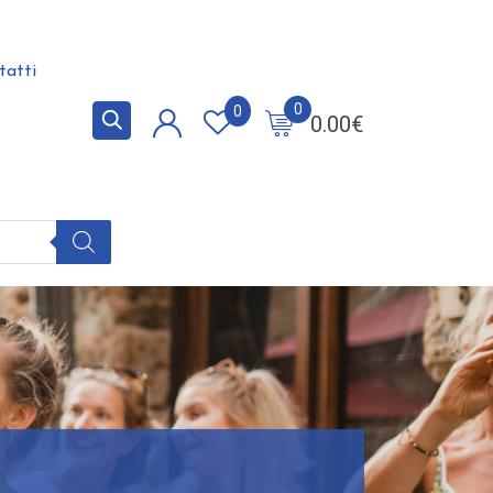
tatti
0
0
0.00
€