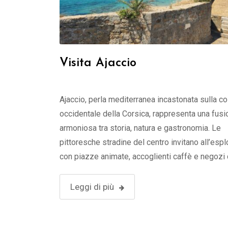
Visita Ajaccio
Ajaccio, perla mediterranea incastonata sulla c
occidentale della Corsica, rappresenta una fusi
armoniosa tra storia, natura e gastronomia. Le
pittoresche stradine del centro invitano all’espl
con piazze animate, accoglienti caffè e negozi
valorizzano l’artigianato locale, conferendo alla 
un’atmosfera calorosa. Visita Ajaccio, il gioiello
Leggi di più
Corsica. 1.Monumenti di Ajaccio 2.Musei di Ajac
3.Principali siti …