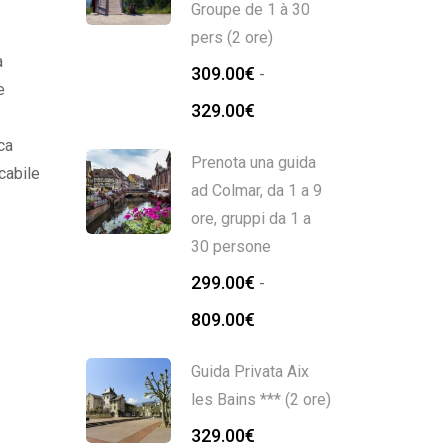
Groupe de 1 à 30
pers (2 ore)
a
309.00
€
-
e
Fascia
329.00
€
di
ca
prezzo:
Prenota una guida
icabile
da
ad Colmar, da 1 a 9
la piu
309.00€
ore, gruppi da 1 a
a
30 persone
329.00€
299.00
€
-
Fascia
809.00
€
di
prezzo:
Guida Privata Aix
da
les Bains *** (2 ore)
299.00€
329.00
€