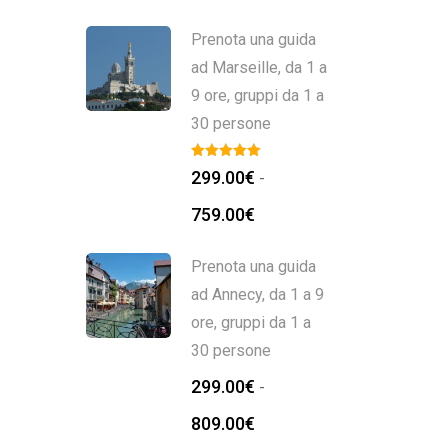
a
809.00€
Prenota una guida
ad Marseille, da 1 a
9 ore, gruppi da 1 a
30 persone
299.00
€
-
Fascia
759.00
€
di
prezzo:
Prenota una guida
da
ad Annecy, da 1 a 9
299.00€
ore, gruppi da 1 a
a
30 persone
759.00€
299.00
€
-
Fascia
809.00
€
di