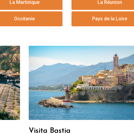
La Martinique
La Réunion
Occitanie
Pays de la Loire
Visita Bastia