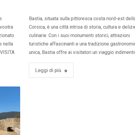
e
Bastia, situata sulla pittoresca costa nord-est dell
 vostra
Corsica, è una città intrisa di storia, cultura e delizi
zionato
culinarie. Con i suoi monumenti storici, attrazioni
e nella
turistiche affascinanti e una tradizione gastronomi
. VISITA
unica, Bastia offre ai visitatori un viaggio indiment
Ajaccio
alla scoperta delle bellezze corsare. Visita Bastia, 
bella città della Corsica. 1.Monumenti di Bastia …
Leggi di più