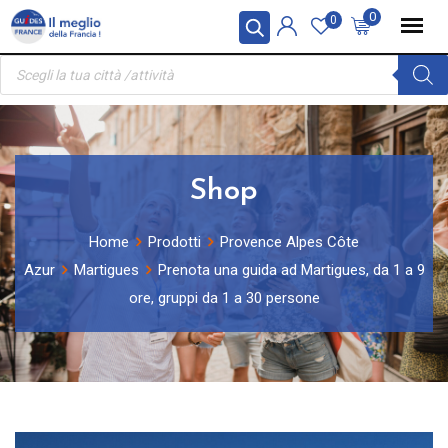
Skip
Pannello di gestione dei cookies
0
0
to
Ricerca
content
prodotti
Shop
Home
Prodotti
Provence Alpes Côte
Azur
Martigues
Prenota una guida ad Martigues, da 1 a 9
ore, gruppi da 1 a 30 persone