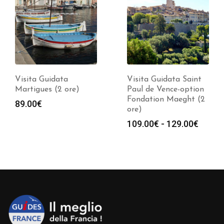
Visita Guidata
Visita Guidata Saint
Martigues (2 ore)
Paul de Vence-option
Fondation Maeght (2
89.00
€
ore)
Fasci
109.00
€
-
129.00
€
di
prezz
da
109.0
a
129.0