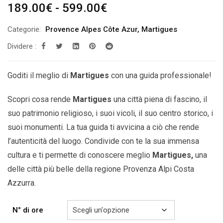
Fascia
189.00
€
-
599.00
€
di
Categorie:
Provence Alpes Côte Azur
,
Martigues
prezzo:
Dividere :
da
189.00€
a
Goditi il ​​meglio di
Martigues
con una guida professionale!
599.00€
Scopri cosa rende
Martigues
una città piena di fascino, il
suo patrimonio religioso, i suoi vicoli, il suo centro storico, i
suoi monumenti. La tua guida ti avvicina a ciò che rende
l’autenticità del luogo. Condivide con te la sua immensa
cultura e ti permette di conoscere meglio
Martigues
,
una
delle città più belle della
regione Provenza Alpi Costa
Azzurra.
N° di ore