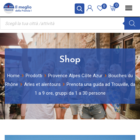
Skip
Pannello di gestione dei cookies
0
0
to
Ricerca
content
prodotti
Shop
Home
Prodotti
Provence Alpes Côte Azur
Bouches du
Rhône
Arles et alentours
Prenota una guida ad Trouville, da
1 a 9 ore, gruppi da 1 a 30 persone