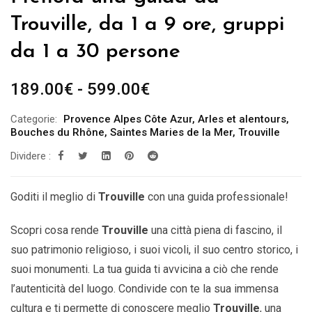
Trouville, da 1 a 9 ore, gruppi
da 1 a 30 persone
Fascia
189.00
€
-
599.00
€
di
Categorie:
Provence Alpes Côte Azur
,
Arles et alentours
,
prezzo:
Bouches du Rhône
,
Saintes Maries de la Mer
,
Trouville
da
Dividere :
189.00€
a
Goditi il ​​meglio di
Trouville
con una guida professionale!
599.00€
Scopri cosa rende
Trouville
una città piena di fascino, il
suo patrimonio religioso, i suoi vicoli, il suo centro storico, i
suoi monumenti. La tua guida ti avvicina a ciò che rende
l’autenticità del luogo. Condivide con te la sua immensa
cultura e ti permette di conoscere meglio
Trouville
,
una