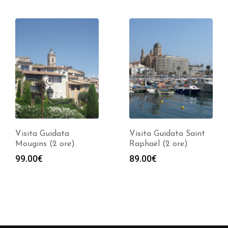
Visita Guidata Saint
Visita Guidata Saint
Raphaël (2 ore)
Paul de Vence-option
Fondation Maeght (2
89.00
€
ore)
Fasci
109.00
€
-
129.00
€
di
prezz
da
109.0