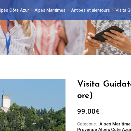
lpes Côte Azur
Alpes Maritimes
Antibes et alentours
Visita G
Visita Guidat
ore)
99.00
€
Categorie:
Alpes Maritime
Provence Alpes Côte Azu