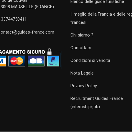
7 bd de Louvain
Elenco delle guide turistiche
13008 MARSEILLE (FRANCE)
Il meglio della Francia e delle re
+33744750411
francesi
contact@guides-france.com
Chi siamo ?
Contattaci
Condizioni di vendita
Nota Legale
Privacy Policy
Recruitment Guides France
(internship/job)