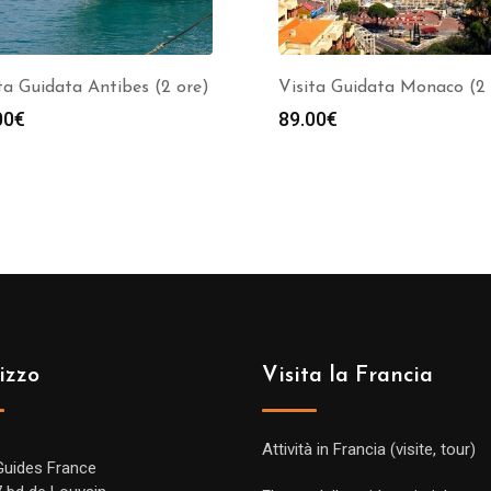
ta Guidata Antibes (2 ore)
Visita Guidata Monaco (2 
00
€
89.00
€
izzo
Visita la Francia
Attività in Francia (visite, tour)
Guides France