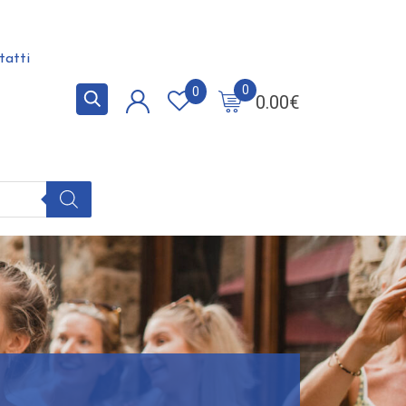
tatti
0
0
0.00
€